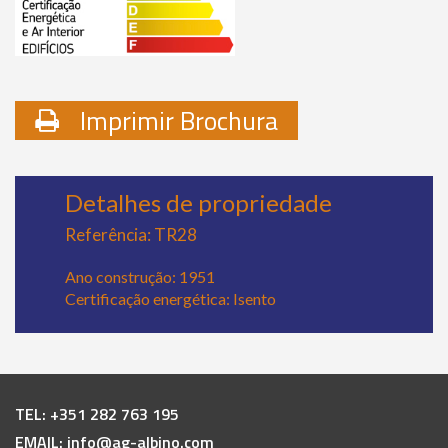
Imprimir Brochura
Detalhes de propriedade
Referência: TR28
Ano construção: 1951
Certificação energética: Isento
TEL:
+351 282 763 195
EMAIL:
info@ag-albino.com